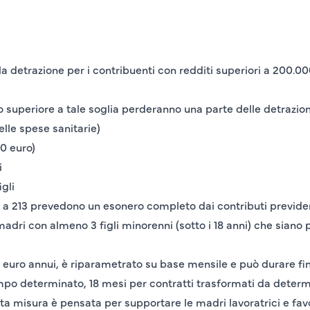
a detrazione per i contribuenti con redditi superiori a 200.
ito superiore a tale soglia perderanno una parte delle detrazi
elle spese sanitarie)
00 euro)
i
gli
a 213 prevedono un esonero completo dai contributi previdenzia
dri con almeno 3 figli minorenni (sotto i 18 anni) che siano
0 euro annui, è riparametrato su base mensile e può durare fi
tempo determinato, 18 mesi per contratti trasformati da deter
a misura è pensata per supportare le madri lavoratrici e fav