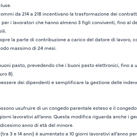
luse.
 i commi da 214 a 218 incentivano la trasformazione dei contrat
e per i lavoratori che hanno almeno 3 figli conviventi, fino al d
ili.
copre la parte di contribuzione a carico del datore di lavoro,
iodo massimo di 24 mesi.
uoni pasto, prevedendo che i buoni pasto elettronici, fino a 
uro 8).
essere dei dipendenti e semplificare la gestione delle indenn
ora possono usufruire di un congedo parentale esteso e il congedo 
 giorni lavorativi all’anno. Questa modifica riguarda anche i ge
ordicesimo anno di età del minore.
i (tra 3 e 14 anni) è aumentato a 10 giorni lavorativi all’anno pe