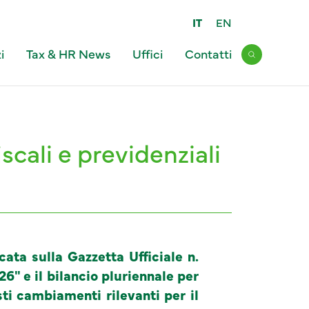
IT
EN
i
Tax & HR News
Uffici
Contatti
Open sear
scali e previdenziali
ata sulla Gazzetta Ufficiale n.
26" e il bilancio pluriennale per
sti cambiamenti rilevanti per il