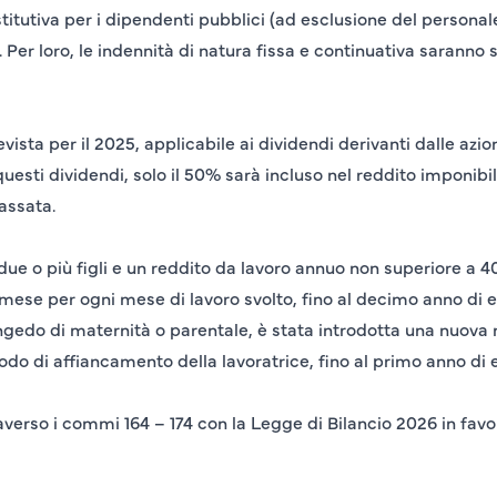
tutiva per i dipendenti pubblici (ad esclusione del personale
 Per loro, le indennità di natura fissa e continuativa sarann
sta per il 2025, applicabile ai dividendi derivanti dalle azion
 questi dividendi, solo il 50% sarà incluso nel reddito imponib
assata.
ue o più figli e un reddito da lavoro annuo non superiore a 
 mese per ogni mese di lavoro svolto, fino al decimo anno di et
ongedo di maternità o parentale, è stata introdotta una nuova
iodo di affiancamento della lavoratrice, fino al primo anno di
averso i commi 164 – 174 con la Legge di Bilancio 2026 in favor