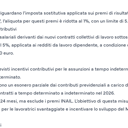
iguardano l’imposta sostitutiva applicata sui premi di risulta
, l’aliquota per questi premi è ridotta al 1%, con un limite di 5
tributivi
lariali derivanti dai nuovi contratti collettivi di lavoro sotto
al 5%, applicata ai redditi da lavoro dipendente, a condizione
0 euro.
previsti incentivi contributivi per le assunzioni a tempo indete
terminato.
rono un esonero parziale dai contributi previdenziali a carico 
tratti a tempo determinato a indeterminato nel 2026.
24 mesi, ma esclude i premi INAIL. L’obiettivo di questa misu
 per le lavoratrici svantaggiate e incentivare lo sviluppo del
i