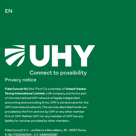
EN
Privacy notice
FiderConsult Srl
(the “Firm”) is a member of
Urbach Hacker
Young International Limited
, a UK company, and forms part
of the international UHY network of legally independent
accounting and consulting firms. UHY is a brand name for the
UHY international network. The services described herein are
provided by the Firm and not by UHY or any other member
firm of UHY. Neither UHY nor any member of UHY has any
liability for services provided by other members.
FiderConsult S.r.l. - via Marco e Marcelliano, 45 - 00147 Roma
P. IVA IT01210161004 - C.F. 03554050587