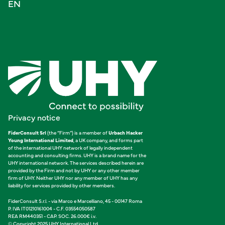
EN
Privacy notice
FiderConsult Srl
(the “Firm”) is a member of
Urbach Hacker
Young International Limited
, a UK company, and forms part
of the international UHY network of legally independent
accounting and consulting firms. UHY is a brand name for the
UHY international network. The services described herein are
provided by the Firm and not by UHY or any other member
firm of UHY. Neither UHY nor any member of UHY has any
liability for services provided by other members.
FiderConsult S.r.l. - via Marco e Marcelliano, 45 - 00147 Roma
P. IVA IT01210161004 - C.F. 03554050587
REA RM440351 - CAP. SOC. 26.000€ i.v.
© Copyright 2025 UHY International Ltd.