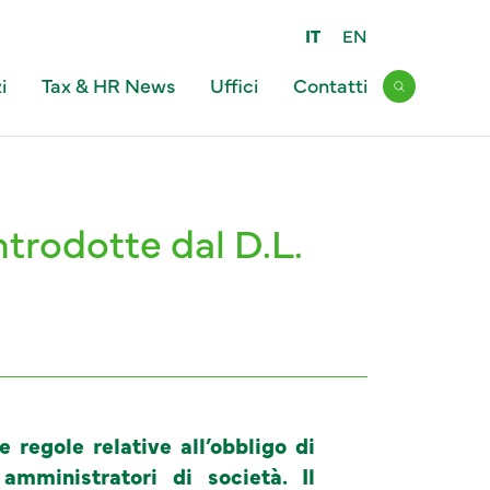
IT
EN
i
Tax & HR News
Uffici
Contatti
Open sear
trodotte dal D.L.
 regole relative all’obbligo di
amministratori di società. Il