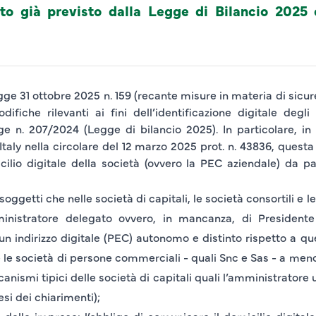
o già previsto dalla Legge di Bilancio 2025 
ge 31 ottobre 2025 n. 159 (recante misure in materia di sicurez
ifiche rilevanti ai fini dell’identificazione digitale degli
e n. 207/2024 (Legge di bilancio 2025). In particolare, in 
taly nella circolare del 12 marzo 2025 prot. n. 43836, questa
micilio digitale della società (ovvero la PEC aziendale) da p
i soggetti che nelle
società di capitali
, le
società consortili
e l
nistratore delegato
ovvero, in mancanza, di
Presidente
 un
indirizzo digitale (PEC) autonomo e distinto
rispetto a que
 le
società di persone commerciali
- quali Snc e Sas - a me
canismi tipici delle società di capitali quali l’amministratore
esi dei chiarimenti);