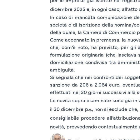
per le
imprese già iscritte nel registr
dicembre 2025 e, in ogni caso, all’atto 
In caso di mancata comunicazione del 
società o di iscrizione della nomina/co
della quale, la Camera di Commercio potr
Come accennato in premessa, la nuova n
che, com’è noto, ha previsto, per gli a
formulazione originaria (che lasciava s
domiciliazione condivisa tra amminist
ambiguità.
Si segnala che nei confronti dei sogget
sanzione da 206 a 2.064 euro, eventua
effettuati nei 30 giorni successivi alla 
Le novità sopra esaminate sono già in v
il 30 dicembre p.v., non si esclude che,
consigliabile procedere all’attribuzio
novità, provvedendo contestualmente a