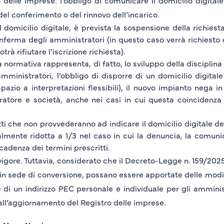
o delle imprese
: l’obbligo di comunicare il domicilio digita
del conferimento o del rinnovo dell’incarico
.
domicilio digitale, è prevista la
sospensione
della richiesta
nferma degli amministratori (in questo caso verrà richiesto d
à rifiutare l’iscrizione richiesta).
ormativa rappresenta, di fatto, lo sviluppo della disciplina 
mministratori, l’obbligo di disporre di un domicilio digital
pazio a interpretazioni flessibili),
il nuovo impianto nega in
ratore e società
, anche nei casi in cui questa coincidenza
ti che non provvederanno ad indicare il domicilio digitale d
lmente ridotta a 1/3 nel caso in cui la denuncia, la comuni
scadenza dei termini prescritti.
igore. Tuttavia, considerato che il Decreto-Legge n. 159/202
 in sede di conversione, possano essere apportate delle modifi
ne di un indirizzo PEC personale e individuale per gli ammini
ll’aggiornamento del Registro delle imprese.