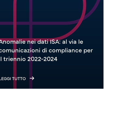
Anomalie nei dati ISA: al via le
comunicazioni di compliance per
ISA e CP
il triennio 2022-2024
d’impos
LEGGI TUTTO
LEGGI TUT